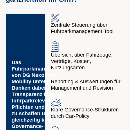
Zentrale Steuerung über
Fuhrparkmanagement-Tool
Übersicht über Fahrzeuge,
Verträge, Kosten,
Das
Nutzungsarten
Fuhrparkmanagement
von DG Nexolution
Reporting & Auswertungen für
Mobility unterstützt
Management und Revision
Banken dabei,
Transparenz über alle
fuhrparkrelevanten
Pflichten und Risiken
Klare Governance-Strukturen
zu schaffen und
durch Car-Policy
gleichzeitig klare
Governance-