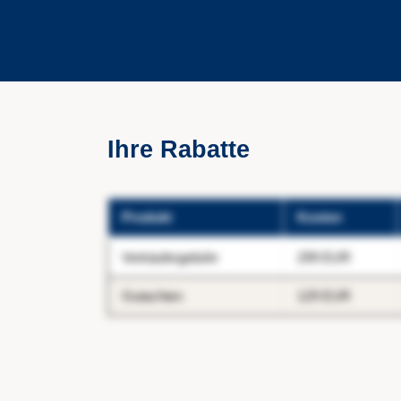
Ihre Rabatte
Produkt
Kosten
Verkäufergebühr
299 EUR
Gutachten
129 EUR