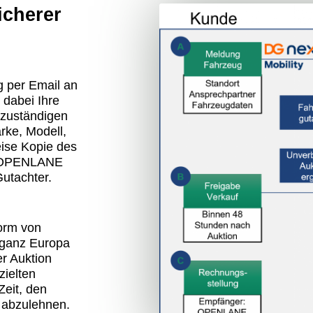
icherer
 per Email an
 dabei Ihre
 zuständigen
rke, Modell,
eise Kopie des
t OPENLANE
Gutachter.
form von
 ganz Europa
r Auktion
zielten
Zeit, den
 abzulehnen.