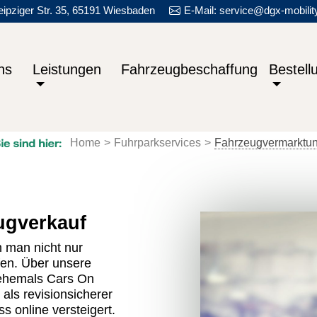
eipziger Str. 35, 65191 Wiesbaden
E-Mail: service@dgx-mobilit
seite
ns
Leistungen
Fahrzeugbeschaffung
Bestell
Home
Fuhrparkservices
Fahrzeugvermarktu
ugverkauf
n man nicht nur
en. Über unsere
ehemals Cars On
ls revisionsicherer
 online versteigert.