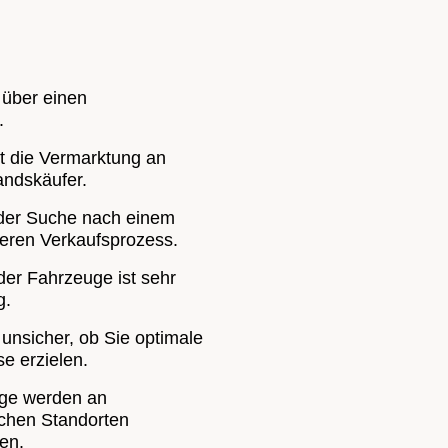
 über einen
.
gt die Vermarktung an
andskäufer.
 der Suche nach einem
heren Verkaufsprozess.
der Fahrzeuge ist sehr
g.
 unsicher, ob Sie optimale
se erzielen.
uge werden an
ichen Standorten
en.