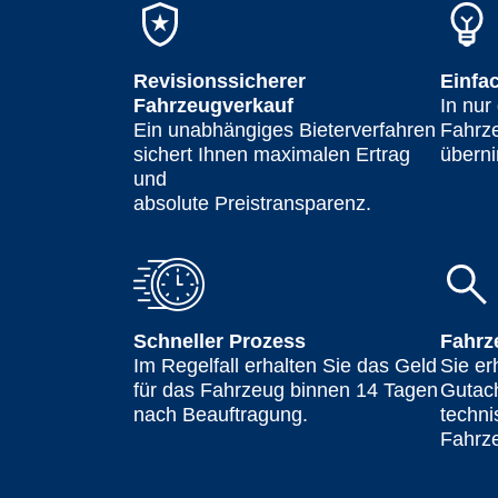
Revisionssicherer
Einfa
Fahrzeugverkauf
In nur
Ein unabhängiges Bieterverfahren
Fahrze
sichert Ihnen maximalen Ertrag
überni
und
absolute Preistransparenz.
Schneller Prozess
Fahrz
Im Regelfall erhalten Sie das Geld
Sie er
für das Fahrzeug binnen 14 Tagen
Gutac
nach Beauftragung.
techn
Fahrz