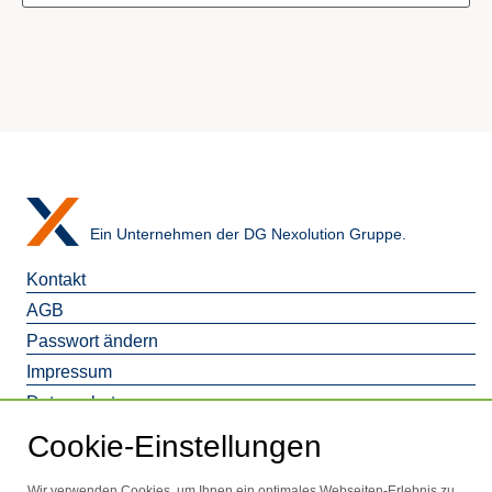
Ein Unternehmen der DG Nexolution Gruppe.
Kontakt
AGB
Passwort ändern
Impressum
Datenschutz
Barrierefreiheitserklaerung
Cookie-Einstellungen
Wir verwenden Cookies, um Ihnen ein optimales Webseiten-Erlebnis zu