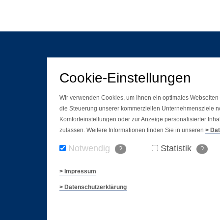
Cookie-Einstellungen
Wir verwenden Cookies, um Ihnen ein optimales Webseiten-Er
die Steuerung unserer kommerziellen Unternehmensziele not
Komforteinstellungen oder zur Anzeige personalisierter Inh
zulassen. Weitere Informationen finden Sie in unseren
> Da
Notwendig
Statistik
?
?
> Impressum
> Datenschutzerklärung