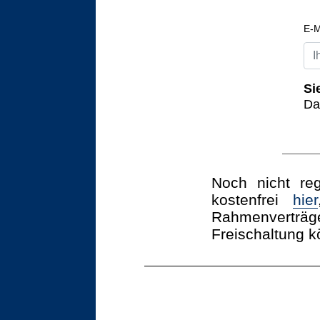
E-M
Si
Da
Noch nicht reg
kostenfrei
hier
Rahmenverträg
Freischaltung k