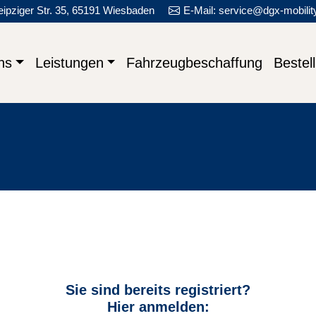
eipziger Str. 35, 65191 Wiesbaden
E-Mail: service@dgx-mobilit
seite
ns
Leistungen
Fahrzeugbeschaffung
Bestel
Sie sind bereits registriert?
Hier anmelden: